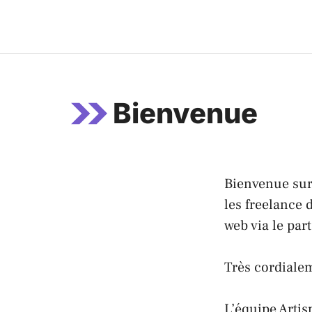
Aller
au
contenu
Bienvenue
Bienvenue sur 
les freelance
web via le par
Très cordiale
L’équipe Artis