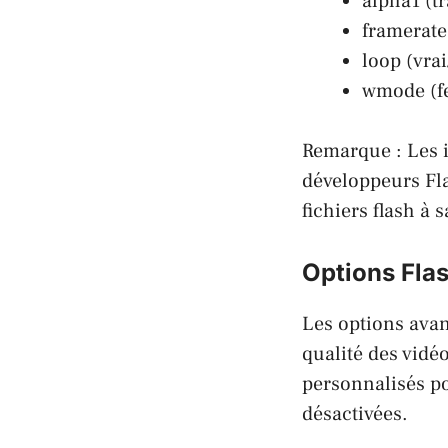
alpha1 (t
framerate
loop (vrai
wmode (fe
Remarque : Les 
développeurs Fla
fichiers flash à 
Options Fla
Les options avanc
qualité des vidé
personnalisés po
désactivées.