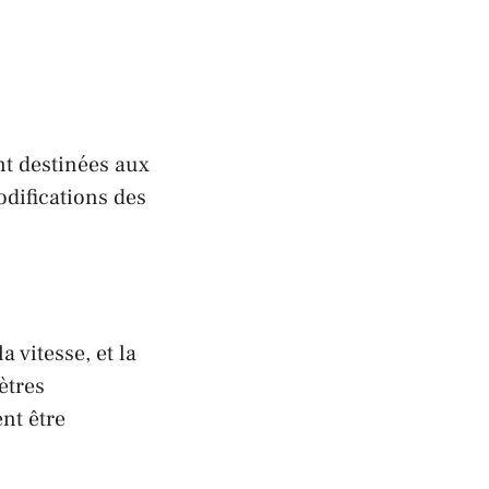
t destinées aux
odifications des
 vitesse, et la
ètres
nt être