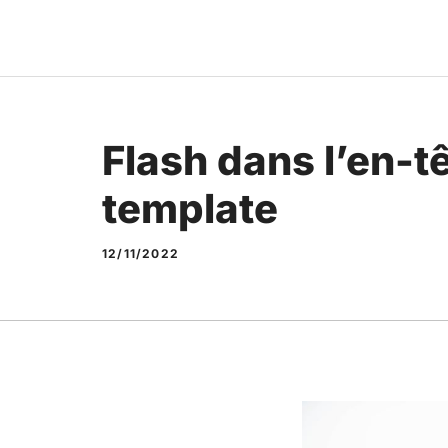
Aller
au
contenu
Flash dans l’en-tê
template
12/11/2022