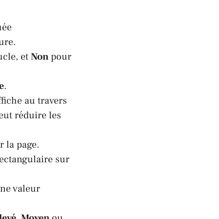
uée
ure.
ucle, et
Non
pour
e
.
fiche au travers
eut réduire les
r la page.
rectangulaire sur
une valeur
levé
,
Moyen
ou