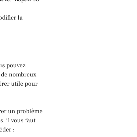
difier la
ous pouvez
et de nombreux
érer utile pour
trer un problème
, il vous faut
éder :