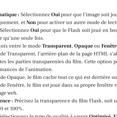
atique :
Sélectionnez
Oui
pour que l’image soit jo
quement, et
Non
pour activer un autre mode de lect
Sélectionnez
Oui
pour que le Flash soit joué en bo
r qu’une seule fois.
oix entre le mode
Transparent
,
Opaque
ou
Fenêtr
e Transparent, l’arrière-plan de la page HTML s’af
tes les parties transparentes du film. Cette option p
mances de l’animation.
e Opaque, le film cache tout ce qui est derrière su
e Fenêtre, le film est joué dans sa propre fenêtre 
age web.
ence :
Précisez la transparence du film Flash, soit 
0 et 100%.
électionnez le type de qualité à savoir
Optimisé
,
E