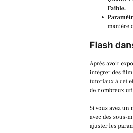
Faible.
Paramètr
manière do
Flash dan
Après avoir expo
intégrer des fil
tutoriaux à cet e
de nombreux util
Si vous avez un 
avec des sous-me
ajuster les para