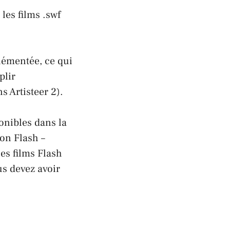
les films .swf
plémentée, ce qui
plir
s Artisteer 2).
ponibles dans la
ion Flash –
es films Flash
us devez avoir