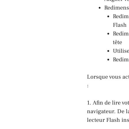
Redimens
Redime
Flash
Redime
tête
Utilis
Redime
Lorsque vous acti
:
1. Afin de lire v
navigateur. De l
lecteur Flash in