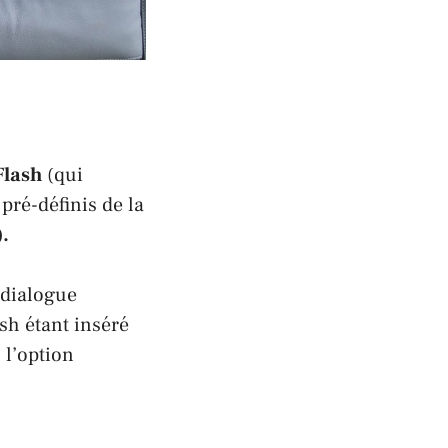
Flash
(qui
pré-définis de la
.
 dialogue
ash étant inséré
 l’option