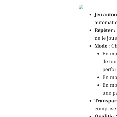
Jeu autom
automati
Répéter :
ne le joue
Mode :
Ch
En mod
de tou
perfor
En mod
En mod
une p
Transpar
comprise 
Qualité :
S